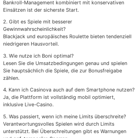
Bankroll-Management kombiniert mit konservativen
Einsätzen ist der sicherste Start.
2. Gibt es Spiele mit besserer
Gewinnwahrscheinlichkeit?
Blackjack und europäisches Roulette bieten tendenziell
niedrigeren Hausvorteil.
3. Wie nutze ich Boni optimal?
Lesen Sie die Umsatzbedingungen genau und spielen
Sie hauptsächlich die Spiele, die zur Bonusfreigabe
zählen.
4. Kann ich Casinova auch auf dem Smartphone nutzen?
Ja, die Plattform ist vollständig mobil optimiert,
inklusive Live-Casino.
5. Was passiert, wenn ich meine Limits überschreite?
Verantwortungsvolles Spielen wird durch Limits
unterstützt. Bei Überschreitungen gibt es Warnungen