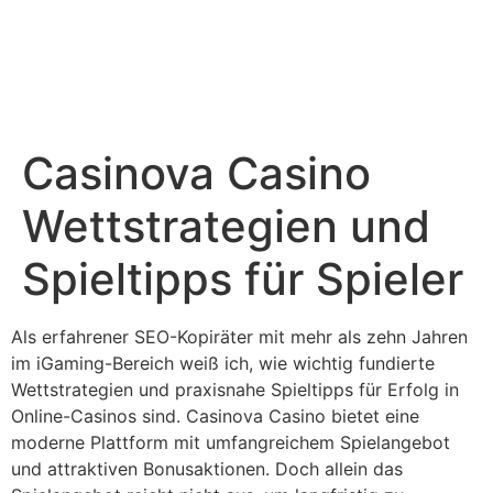
Skip
to
content
Casinova Casino
Wettstrategien und
Spieltipps für Spieler
Als erfahrener SEO-Kopiräter mit mehr als zehn Jahren
im iGaming-Bereich weiß ich, wie wichtig fundierte
Wettstrategien und praxisnahe Spieltipps für Erfolg in
Online-Casinos sind. Casinova Casino bietet eine
moderne Plattform mit umfangreichem Spielangebot
und attraktiven Bonusaktionen. Doch allein das