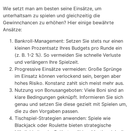
Wie setzt man am besten seine Einsätze, um
unterhaltsam zu spielen und gleichzeitig die
Gewinnchancen zu erhöhen? Hier einige bewährte
Ansätze:
Bankroll-Management: Setzen Sie stets nur einen
kleinen Prozentsatz Ihres Budgets pro Runde ein
(z. B. 1-2 %). So vermeiden Sie schnelle Verluste
und verlängern Ihre Spielzeit.
Progressive Einsätze vermeiden: Große Sprünge
im Einsatz können verlockend sein, bergen aber
hohes Risiko. Konstanz zahlt sich meist mehr aus.
Nutzung von Bonusangeboten: Viele Boni sind an
klare Bedingungen geknüpft. Informieren Sie sich
genau und setzen Sie diese gezielt mit Spielen um,
die zu den Vorgaben passen.
Tischspiel-Strategien anwenden: Spiele wie
Blackjack oder Roulette bieten strategische