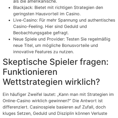
als die amerikanische.
Blackjack: Bietet mit richtigen Strategien den
geringsten Hausvorteil im Casino.
Live-Casino: Für mehr Spannung und authentisches
Casino-Feeling. Hier sind Geduld und
Beobachtungsgabe gefragt.
Neue Spiele und Provider: Testen Sie regelmäßig
neue Titel, um mögliche Bonusvorteile und
innovative Features zu nutzen.
Skeptische Spieler fragen:
Funktionieren
Wettstrategien wirklich?
Ein häufiger Zweifel lautet: „Kann man mit Strategien im
Online-Casino wirklich gewinnen?“ Die Antwort ist
differenziert. Casinospiele basieren auf Zufall, doch
kluges Setzen, Geduld und Disziplin können Verluste