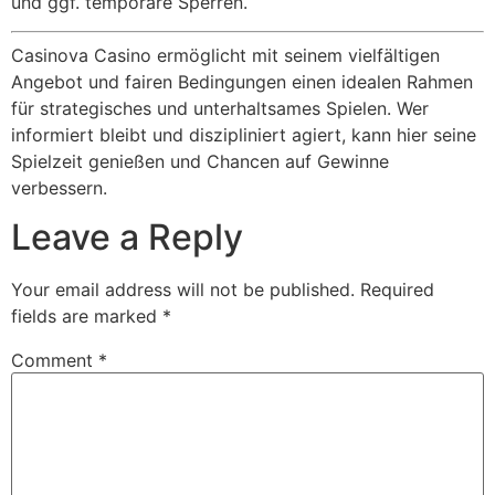
und ggf. temporäre Sperren.
Casinova Casino ermöglicht mit seinem vielfältigen
Angebot und fairen Bedingungen einen idealen Rahmen
für strategisches und unterhaltsames Spielen. Wer
informiert bleibt und diszipliniert agiert, kann hier seine
Spielzeit genießen und Chancen auf Gewinne
verbessern.
Leave a Reply
Your email address will not be published.
Required
fields are marked
*
Comment
*