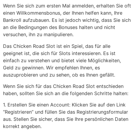
Wenn Sie sich zum ersten Mal anmelden, erhalten Sie oft
einen Willkommensbonus, der Ihnen helfen kann, Ihre
Bankroll aufzubauen. Es ist jedoch wichtig, dass Sie sich
an die Bedingungen des Bonuses halten und nicht
versuchen, ihn zu manipulieren.
Das Chicken Road Slot ist ein Spiel, das für alle
geeignet ist, die sich für Slots interessieren. Es ist
einfach zu verstehen und bietet viele Möglichkeiten,
Geld zu gewinnen. Wir empfehlen Ihnen, es
auszuprobieren und zu sehen, ob es Ihnen gefällt.
Wenn Sie sich für das Chicken Road Slot entschieden
haben, sollten Sie sich an die folgenden Schritte halten:
1. Erstellen Sie einen Account: Klicken Sie auf den Link
“Registrieren” und füllen Sie das Registrierungsformular
aus. Stellen Sie sicher, dass Sie Ihre persönlichen Daten
korrekt angeben.