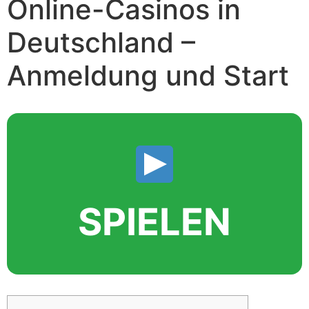
Online-Casinos in
Deutschland –
Anmeldung und Start
SPIELEN