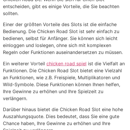
entscheiden, gibt es einige Vorteile, die Sie beachten
sollten.
Einer der größten Vorteile des Slots ist die einfache
Bedienung. Die Chicken Road Slot ist sehr einfach zu
bedienen, selbst für Anfänger. Sie können sich leicht
einloggen und loslegen, ohne sich mit komplexen
Regeln oder Funktionen auseinandersetzen zu müssen.
Ein weiterer Vorteil
chicken road spiel
ist die Vielfalt an
Funktionen. Die Chicken Road Slot bietet eine Vielzahl
an Funktionen, wie z.B. Freispiele, Multiplikatoren und
Wild-Symbole. Diese Funktionen können Ihnen helfen,
Ihre Gewinne zu erhöhen und Ihre Spielzeit zu
verlängern.
Darüber hinaus bietet die Chicken Road Slot eine hohe
Auszahlungsquote. Dies bedeutet, dass Sie eine gute
Chance haben, Ihre Gewinne zu erhöhen und Ihre