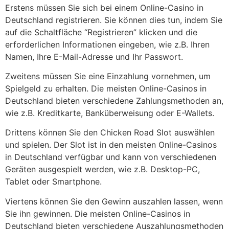
Erstens müssen Sie sich bei einem Online-Casino in
Deutschland registrieren. Sie können dies tun, indem Sie
auf die Schaltfläche “Registrieren” klicken und die
erforderlichen Informationen eingeben, wie z.B. Ihren
Namen, Ihre E-Mail-Adresse und Ihr Passwort.
Zweitens müssen Sie eine Einzahlung vornehmen, um
Spielgeld zu erhalten. Die meisten Online-Casinos in
Deutschland bieten verschiedene Zahlungsmethoden an,
wie z.B. Kreditkarte, Banküberweisung oder E-Wallets.
Drittens können Sie den Chicken Road Slot auswählen
und spielen. Der Slot ist in den meisten Online-Casinos
in Deutschland verfügbar und kann von verschiedenen
Geräten ausgespielt werden, wie z.B. Desktop-PC,
Tablet oder Smartphone.
Viertens können Sie den Gewinn auszahlen lassen, wenn
Sie ihn gewinnen. Die meisten Online-Casinos in
Deutschland bieten verschiedene Auszahlungsmethoden