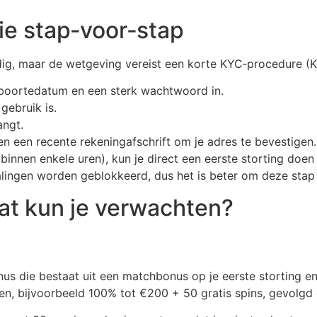
tie stap‑voor‑stap
dig, maar de wetgeving vereist een korte KYC‑procedure (
 geboortedatum en een sterk wachtwoord in.
gebruik is.
angt.
en een recente rekening­afschrift om je adres te bevestigen.
 binnen enkele uren), kun je direct een eerste storting do
talingen worden geblokkeerd, dus het is beter om deze stap
at kun je verwachten?
us die bestaat uit een matchbonus op je eerste storting en
gen, bijvoorbeeld 100% tot €200 + 50 gratis spins, gevolg