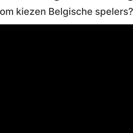
rom kiezen Belgische spelers