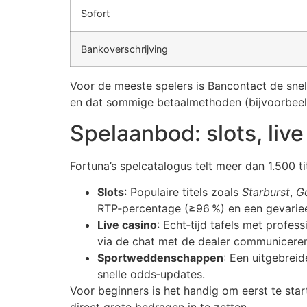
Sofort
Bankoverschrijving
Voor de meeste spelers is Bancontact de snel
en dat sommige betaalmethoden (bijvoorbeel
Spelaanbod: slots, li
Fortuna’s spelcatalogus telt meer dan 1.500 t
Slots
: Populaire titels zoals
Starburst
,
G
RTP‑percentage (≥96 %) en een gevarieerd
Live casino
: Echt‑tijd tafels met profes
via de chat met de dealer communiceren
Sportweddenschappen
: Een uitgebrei
snelle odds‑updates.
Voor beginners is het handig om eerst te star