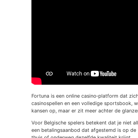
Fortuna is een online casino‑platform dat zic
casinospellen en een volledige sportsbook, 
kansen op, maar er zit meer achter de glanze
Voor Belgische spelers betekent dat je niet 
een betalingsaanbod dat afgestemd is op de 
thuis of onderweg dezelfde kwaliteit krijgt.