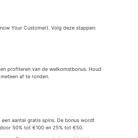
Know Your Customer). Volg deze stappen:
en en profiteren van de welkomstbonus. Houd
 meteen af te ronden.
 een aantal gratis spins. De bonus wordt
d door 50% tot €100 en 25% tot €50.