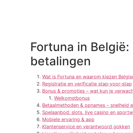
Skip
to
content
Fortuna in België:
betalingen
Wat is Fortuna en waarom kiezen Belgis
Registratie en verificatie stap‑voor‑stap
Bonus & promoties – wat kun je verwac
Welkomstbonus
Betaalmethoden & opnames – snelheid en
Spelaanbod: slots, live casino en spor
Mobiele ervaring & app
Klantenservice en verantwoord gokken