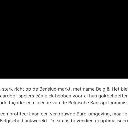
h sterk richt op de Benelux‑markt, met name België. Het bied
waardoor spelers één plek hebben voor al hun gokbehoefte
nde façade: een licentie van de Belgische Kansspelcommissie
alleen profiteert van een vertrouwde Euro‑omgeving, maar o
Belgische bankwereld. De site is bovendien geoptimaliseer