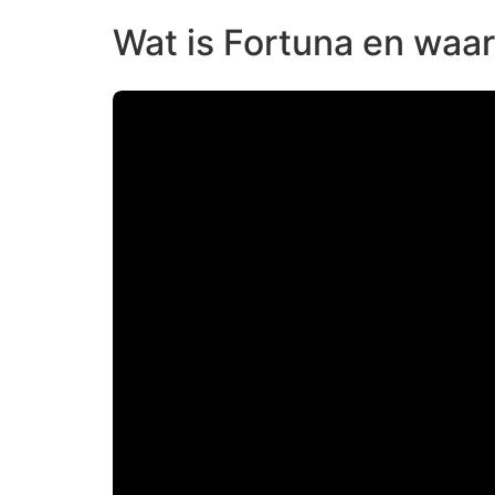
Wat is Fortuna en waa