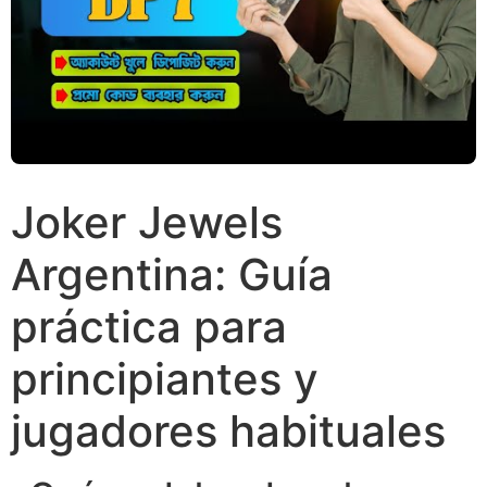
Joker Jewels
Argentina: Guía
práctica para
principiantes y
jugadores habituales