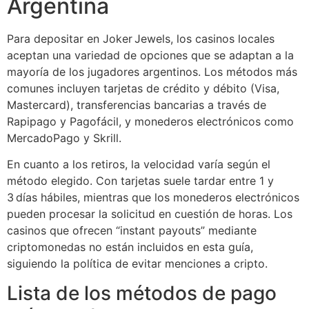
Argentina
Para depositar en Joker Jewels, los casinos locales
aceptan una variedad de opciones que se adaptan a la
mayoría de los jugadores argentinos. Los métodos más
comunes incluyen tarjetas de crédito y débito (Visa,
Mastercard), transferencias bancarias a través de
Rapipago y Pagofácil, y monederos electrónicos como
MercadoPago y Skrill.
En cuanto a los retiros, la velocidad varía según el
método elegido. Con tarjetas suele tardar entre 1 y
3 días hábiles, mientras que los monederos electrónicos
pueden procesar la solicitud en cuestión de horas. Los
casinos que ofrecen “instant payouts” mediante
criptomonedas no están incluidos en esta guía,
siguiendo la política de evitar menciones a cripto.
Lista de los métodos de pago