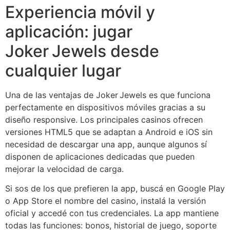
Experiencia móvil y
aplicación: jugar
Joker Jewels desde
cualquier lugar
Una de las ventajas de Joker Jewels es que funciona
perfectamente en dispositivos móviles gracias a su
diseño responsive. Los principales casinos ofrecen
versiones HTML5 que se adaptan a Android e iOS sin
necesidad de descargar una app, aunque algunos sí
disponen de aplicaciones dedicadas que pueden
mejorar la velocidad de carga.
Si sos de los que prefieren la app, buscá en Google Play
o App Store el nombre del casino, instalá la versión
oficial y accedé con tus credenciales. La app mantiene
todas las funciones: bonos, historial de juego, soporte