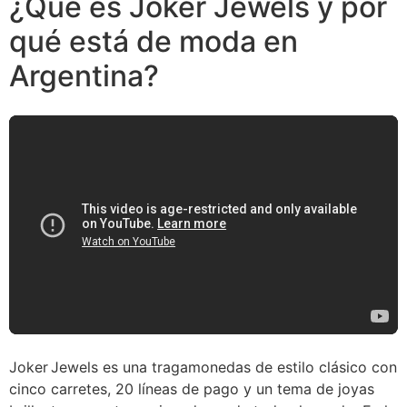
¿Qué es Joker Jewels y por
qué está de moda en
Argentina?
Joker Jewels es una tragamonedas de estilo clásico con
cinco carretes, 20 líneas de pago y un tema de joyas