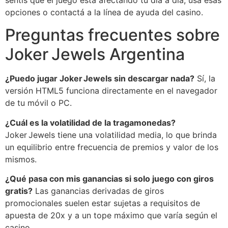
sentís que el juego está afectando tu día a día, usá esas
opciones o contactá a la línea de ayuda del casino.
Preguntas frecuentes sobre
Joker Jewels Argentina
¿Puedo jugar Joker Jewels sin descargar nada?
Sí, la
versión HTML5 funciona directamente en el navegador
de tu móvil o PC.
¿Cuál es la volatilidad de la tragamonedas?
Joker Jewels tiene una volatilidad media, lo que brinda
un equilibrio entre frecuencia de premios y valor de los
mismos.
¿Qué pasa con mis ganancias si solo juego con giros
gratis?
Las ganancias derivadas de giros
promocionales suelen estar sujetas a requisitos de
apuesta de 20x y a un tope máximo que varía según el
casino.