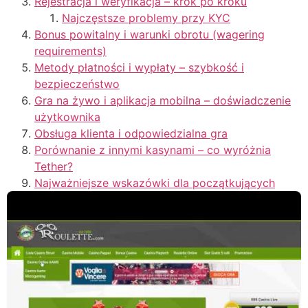
Rejestracja i weryfikacja – krok po kroku
Najczęstsze problemy przy KYC
Bonus powitalny i warunki obrotu (wagering
requirements)
Metody płatności i wypłaty – szybkość i
bezpieczeństwo
Gra na żywo i aplikacja mobilna – doświadczenie
użytkownika
Obsługa klienta i odpowiedzialna gra
Porównanie z innymi kasynami – co wyróżnia
Tether?
Najważniejsze wskazówki dla początkujących