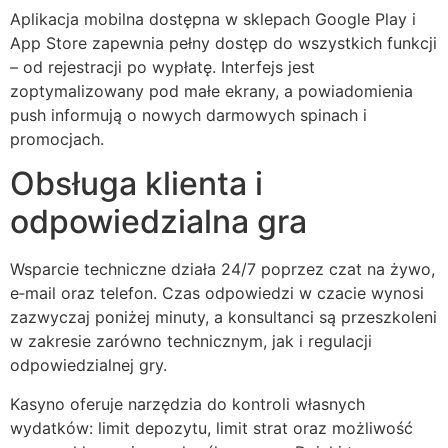
Aplikacja mobilna dostępna w sklepach Google Play i
App Store zapewnia pełny dostęp do wszystkich funkcji
– od rejestracji po wypłatę. Interfejs jest
zoptymalizowany pod małe ekrany, a powiadomienia
push informują o nowych darmowych spinach i
promocjach.
Obsługa klienta i
odpowiedzialna gra
Wsparcie techniczne działa 24/7 poprzez czat na żywo,
e‑mail oraz telefon. Czas odpowiedzi w czacie wynosi
zazwyczaj poniżej minuty, a konsultanci są przeszkoleni
w zakresie zarówno technicznym, jak i regulacji
odpowiedzialnej gry.
Kasyno oferuje narzędzia do kontroli własnych
wydatków: limit depozytu, limit strat oraz możliwość