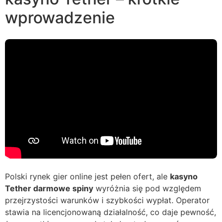
wprowadzenie
Polski rynek gier online jest pełen ofert, ale
kasyno
Tether darmowe spiny
wyróżnia się pod względem
przejrzystości warunków i szybkości wypłat. Operator
stawia na licencjonowaną działalność, co daje pewność,