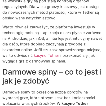
że wszystkie gry są pod stałą kontrolą organów
regulacyjnych. Dla wielu graczy kluczowy jest dostęp
do nowoczesnych metod płatności, które w Tether są
obsługiwane natychmiastowo.
Warto również zauważyć, że platforma inwestuje w
technologię mobilną – aplikacja działa płynnie zarówno
na Androidzie, jak i iOS, a interfejs jest intuicyjny nawet
dla osób, które dopiero zaczynają przygodę z
hazardem online. Jeśli szukasz sprawdzonego miejsca,
warto odwiedzić
kasyno Tether
i przekonać się, jak
wygląda gra z darmowymi spinami.
Darmowe spiny – co to jest i
jak je zdobyć
Darmowe spiny to określona liczba obrotów na
wybranej grze, które otrzymujesz bez konieczności
wpłacania własnych środków. W
kasyno Tether