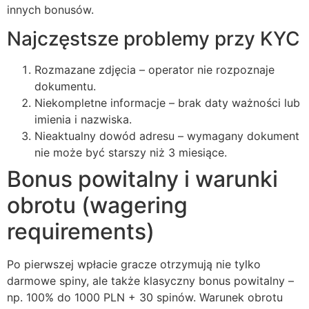
innych bonusów.
Najczęstsze problemy przy KYC
Rozmazane zdjęcia – operator nie rozpoznaje
dokumentu.
Niekompletne informacje – brak daty ważności lub
imienia i nazwiska.
Nieaktualny dowód adresu – wymagany dokument
nie może być starszy niż 3 miesiące.
Bonus powitalny i warunki
obrotu (wagering
requirements)
Po pierwszej wpłacie gracze otrzymują nie tylko
darmowe spiny, ale także klasyczny bonus powitalny –
np. 100% do 1000 PLN + 30 spinów. Warunek obrotu