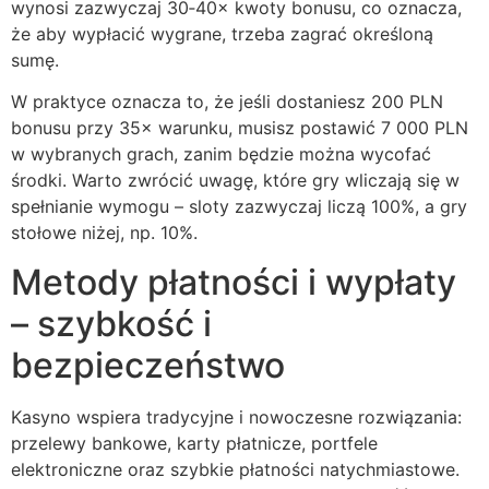
wynosi zazwyczaj 30‑40× kwoty bonusu, co oznacza,
że aby wypłacić wygrane, trzeba zagrać określoną
sumę.
W praktyce oznacza to, że jeśli dostaniesz 200 PLN
bonusu przy 35× warunku, musisz postawić 7 000 PLN
w wybranych grach, zanim będzie można wycofać
środki. Warto zwrócić uwagę, które gry wliczają się w
spełnianie wymogu – sloty zazwyczaj liczą 100%, a gry
stołowe niżej, np. 10%.
Metody płatności i wypłaty
– szybkość i
bezpieczeństwo
Kasyno wspiera tradycyjne i nowoczesne rozwiązania:
przelewy bankowe, karty płatnicze, portfele
elektroniczne oraz szybkie płatności natychmiastowe.