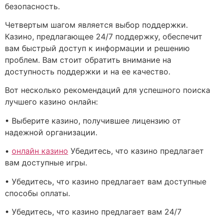
безопасность.
Четвертым шагом является выбор поддержки.
Казино, предлагающее 24/7 поддержку, обеспечит
вам быстрый доступ к информации и решению
проблем. Вам стоит обратить внимание на
доступность поддержки и на ее качество.
Вот несколько рекомендаций для успешного поиска
лучшего казино онлайн:
• Выберите казино, получившее лицензию от
надежной организации.
•
онлайн казино
Убедитесь, что казино предлагает
вам доступные игры.
• Убедитесь, что казино предлагает вам доступные
способы оплаты.
• Убедитесь, что казино предлагает вам 24/7