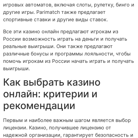
игровых автоматов, включая слоты, рулетку, бинго и
другие игры. Parimatch также предлагает
спортивные ставки и другие виды ставок.
Все эти казино онлайн предлагают игрокам из
России возможность играть на деньги и получать
реальные выигрыши. Они также предлагают
различные бонусы и программы лояльности, чтобы
помочь игрокам из России начать играть и получать
выигрыши.
Как выбрать казино
онлайн: критерии и
рекомендации
Первым и наиболее важным шагом является выбор
лицензии. Казино, получившее лицензию от
надежной организации, гарантирует безопасность и