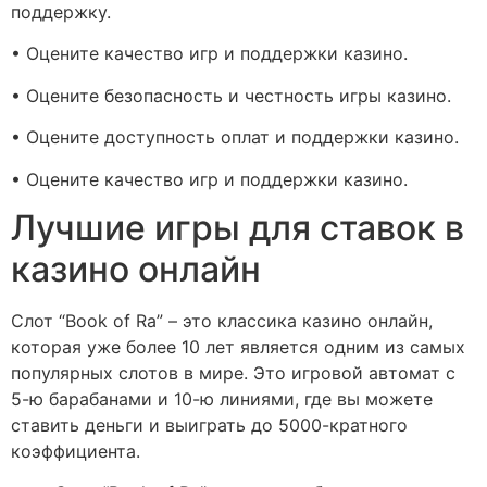
поддержку.
• Оцените качество игр и поддержки казино.
• Оцените безопасность и честность игры казино.
• Оцените доступность оплат и поддержки казино.
• Оцените качество игр и поддержки казино.
Лучшие игры для ставок в
казино онлайн
Слот “Book of Ra” – это классика казино онлайн,
которая уже более 10 лет является одним из самых
популярных слотов в мире. Это игровой автомат с
5-ю барабанами и 10-ю линиями, где вы можете
ставить деньги и выиграть до 5000-кратного
коэффициента.