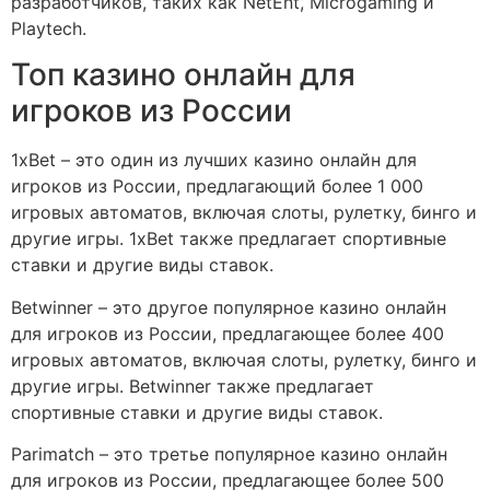
разработчиков, таких как NetEnt, Microgaming и
Playtech.
Топ казино онлайн для
игроков из России
1xBet – это один из лучших казино онлайн для
игроков из России, предлагающий более 1 000
игровых автоматов, включая слоты, рулетку, бинго и
другие игры. 1xBet также предлагает спортивные
ставки и другие виды ставок.
Betwinner – это другое популярное казино онлайн
для игроков из России, предлагающее более 400
игровых автоматов, включая слоты, рулетку, бинго и
другие игры. Betwinner также предлагает
спортивные ставки и другие виды ставок.
Parimatch – это третье популярное казино онлайн
для игроков из России, предлагающее более 500