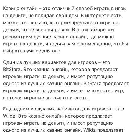
Казино онлайн – это отличный способ играть в игры
на деньги, не покидая свой дом. В интернете есть
множество казино, которые предлагают игры на
деньги, но не все они равны. В этом обзоре мы
рассмотрим лучшие казино онлайн, где можно
играть на деньги, и дадим вам рекомендации, чтобы
выбрать лучшее для вас.
Один из лучших вариантов для игроков – это
BitStarz. Это казино онлайн, которое предлагает
игрокам играть на деньги, и имеет репутацию
одного из лучших казино онлайн. BitStarz предлагает
игрокам играть на деньги, и имеет множество игр,
включая игровые автоматы и слоты.
Еще одним из лучших вариантов для игроков – это
Wildz. Это казино онлайн, которое предлагает
игрокам играть на деньги, и имеет репутацию
одного из лучших казино онлайн. Wildz предлагает