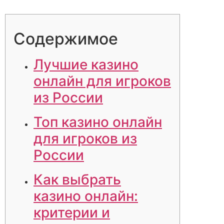
Содержимое
Лучшие казино
онлайн для игроков
из России
Топ казино онлайн
для игроков из
России
Как выбрать
казино онлайн:
критерии и