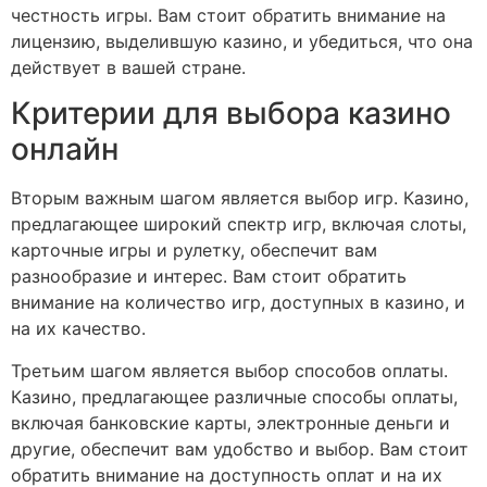
честность игры. Вам стоит обратить внимание на
лицензию, выделившую казино, и убедиться, что она
действует в вашей стране.
Критерии для выбора казино
онлайн
Вторым важным шагом является выбор игр. Казино,
предлагающее широкий спектр игр, включая слоты,
карточные игры и рулетку, обеспечит вам
разнообразие и интерес. Вам стоит обратить
внимание на количество игр, доступных в казино, и
на их качество.
Третьим шагом является выбор способов оплаты.
Казино, предлагающее различные способы оплаты,
включая банковские карты, электронные деньги и
другие, обеспечит вам удобство и выбор. Вам стоит
обратить внимание на доступность оплат и на их