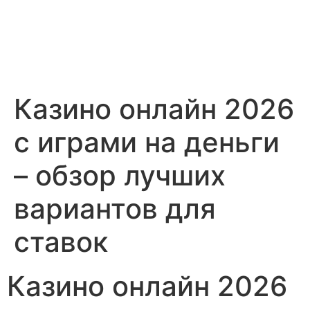
Skip
to
content
Казино онлайн 2026
с играми на деньги
– обзор лучших
вариантов для
ставок
Казино онлайн 2026