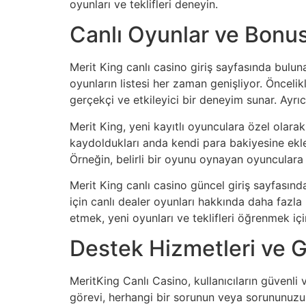
oyunları ve teklifleri deneyin.
Canlı Oyunlar ve Bonus
Merit King canlı casino giriş sayfasında bulun
oyunların listesi her zaman genişliyor. Öncelik
gerçekçi ve etkileyici bir deneyim sunar. Ayrıc
Merit King, yeni kayıtlı oyunculara özel olarak
kaydoldukları anda kendi para bakiyesine eklen
Örneğin, belirli bir oyunu oynayan oyunculara ö
Merit King canlı casino güncel giriş sayfasında
için canlı dealer oyunları hakkında daha fazla 
etmek, yeni oyunları ve teklifleri öğrenmek için
Destek Hizmetleri ve Gü
MeritKing Canlı Casino, kullanıcıların güvenli 
görevi, herhangi bir sorunun veya sorununuz