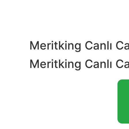
Skip
to
content
Meritking Canlı C
Meritking Canlı C