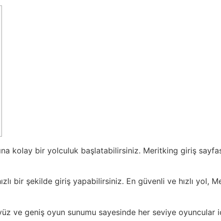
a kolay bir yolculuk başlatabilirsiniz. Meritking giriş sayf
lı bir şekilde giriş yapabilirsiniz. En güvenli ve hızlı yol,
rayüz ve geniş oyun sunumu sayesinde her seviye oyuncular iç