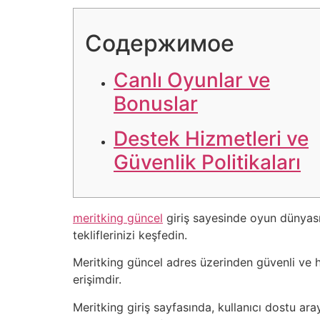
Содержимое
Canlı Oyunlar ve
Bonuslar
Destek Hizmetleri ve
Güvenlik Politikaları
meritking güncel
giriş sayesinde oyun dünyasın
tekliflerinizi keşfedin.
Meritking güncel adres üzerinden güvenli ve hız
erişimdir.
Meritking giriş sayfasında, kullanıcı dostu a