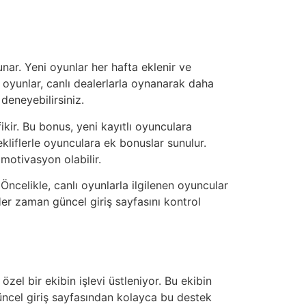
nar. Yeni oyunlar her hafta eklenir ve
u oyunlar, canlı dealerlarla oynanarak daha
deneyebilirsiniz.
ikir. Bu bonus, yeni kayıtlı oyunculara
kliflerle oyunculara ek bonuslar sunulur.
 motivasyon olabilir.
 Öncelikle, canlı oyunlarla ilgilenen oyuncular
Her zaman güncel giriş sayfasını kontrol
zel bir ekibin işlevi üstleniyor. Bu ekibin
ncel giriş sayfasından kolayca bu destek