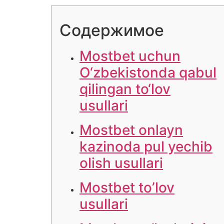
Содержимое
Mostbet uchun
O‘zbekistonda qabul
qilingan to‘lov
usullari
Mostbet onlayn
kazinoda pul yechib
olish usullari
Mostbet to’lov
usullari