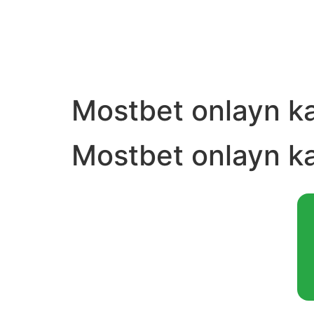
Skip
to
content
Mostbet onlayn kaz
Mostbet onlayn kaz