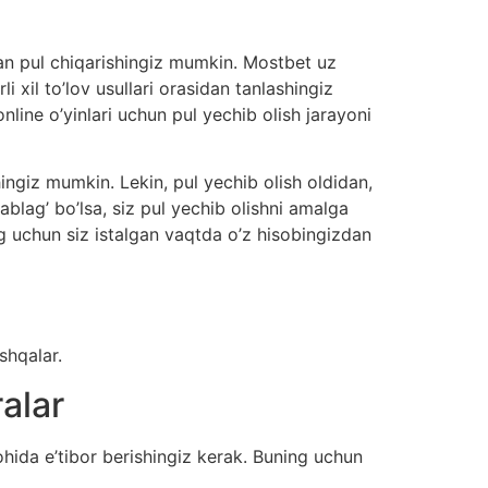
dan pul chiqarishingiz mumkin. Mostbet uz
li xil to’lov usullari orasidan tanlashingiz
line o’yinlari uchun pul yechib olish jarayoni
ingiz mumkin. Lekin, pul yechib olish oldidan,
ablag’ bo’lsa, siz pul yechib olishni amalga
ng uchun siz istalgan vaqtda o’z hisobingizdan
shqalar.
ralar
lohida e’tibor berishingiz kerak. Buning uchun