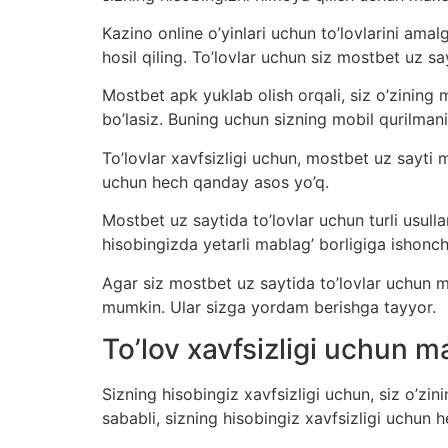
Kazino online o’yinlari uchun to’lovlarini ama
hosil qiling. To’lovlar uchun siz mostbet uz sa
Mostbet apk yuklab olish orqali, siz o’zining 
bo’lasiz. Buning uchun sizning mobil qurilmanin
To’lovlar xavfsizligi uchun, mostbet uz sayti m
uchun hech qanday asos yo’q.
Mostbet uz saytida to’lovlar uchun turli usulla
hisobingizda yetarli mablag’ borligiga ishonch 
Agar siz mostbet uz saytida to’lovlar uchun m
mumkin. Ular sizga yordam berishga tayyor.
To’lov xavfsizligi uchun m
Sizning hisobingiz xavfsizligi uchun, siz o’zi
sababli, sizning hisobingiz xavfsizligi uchun 