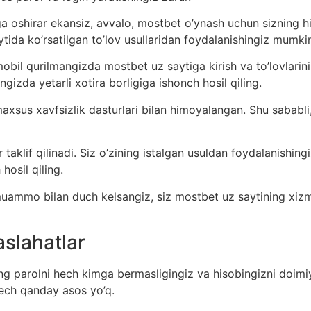
lga oshirar ekansiz, avvalo, mostbet o’ynash uchun sizning h
ytida ko’rsatilgan to’lov usullaridan foydalanishingiz mumki
mobil qurilmangizda mostbet uz saytiga kirish va to’lovlarin
gizda yetarli xotira borligiga ishonch hosil qiling.
axsus xavfsizlik dasturlari bilan himoyalangan. Shu sababli, 
r taklif qilinadi. Siz o’zining istalgan usuldan foydalanishin
hosil qiling.
uammo bilan duch kelsangiz, siz mostbet uz saytining xizma
aslahatlar
ning parolni hech kimga bermasligingiz va hisobingizni doimiy
hech qanday asos yo’q.