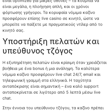
είναι optimized για μικρές οθόνες – τα κουμπιά να
είναι μεγάλα, η πλοήγηση απλή, και οι χρόνοι
φόρτωσης γρήγοροι. Τα κορυφαία νόμιμα καζίνο
προσφέρουν επίσης live casino σε κινητό, ώστε να
μπορείτε να παίξετε με πραγματικούς ντίλερ από το
κινητό σας.
Υποστήριξη πελατών και
υπεύθυνος τζόγος
Η εξυπηρέτηση πελατών είναι κρίσιμη όταν χρειάζεται
βοήθεια με ένα bonus ή μια ανάληψη. Τα καλύτερα
νόμιμα καζίνο προσφέρουν live chat 24/7, email και
τηλεφωνική γραμμή στα ελληνικά. Η ταχύτητα
ανταπόκρισης είναι σημαντική – ένα καλό support
ανταποκρίνεται σε λιγότερο από 5 λεπτά μέσω live
chat.
Στην έννοια του υπεύθυνου τζόγου, τα καζίνο πρέπει