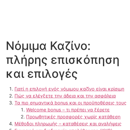
Skip
to
content
Νόμιμα Καζίνο:
πλήρης επισκόπηση
και επιλογές
Γιατί η επιλογή ενός νόμιμου καζίνο είναι κρίσιμη
Πώς να ελέγξετε την άδεια και την ασφάλεια
Τα πιο σημαντικά bonus και οι προϋποθέσεις τους
Welcome bonus – τι πρέπει να ξέρετε
Προωθητικές προσφορές χωρίς κατάθεση
Μέθοδοι πληρωμής – καταθέσεις και αναλήψεις