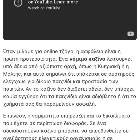
Όταν μιλάμε για online τζόγο, η ασφάλεια είναι η
πρώτη προτεραιότητα. Ένα
νόμιμο καζίνο
λειτουργεί
υπό άδεια από αξιόπιστη αρχή, όπως η Κυπριακή ή η
Μάλτης, και αυτό σημαίνει ότι υπόκειται σε αυστηρούς
ελέγχους για δίκαιο παιχνίδι και προστασία των
παικτών. Αν το καζίνο δεν διαθέτει άδεια, δεν υπάρχει
καμία εγγύηση ότι τα παιχνίδια είναι αδιάβλητα ή ότι τα
χρήματά σας θα παραμείνουν ασφαλή.
Επιπλέον, η νομιμότητα επηρεάζει και τα δικαιώματα
που έχετε σε περίπτωση διαφοράς. Σε ένα
αδειοδοτημένο καζίνο μπορείτε να απευθυνθείτε σε
ανεξάρτητους ελεγκτικούς οργανισμούς ή σε