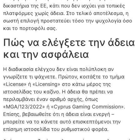
δικαστήρια της ΕΕ, κάτι που δεν ισχύει για τοπικές
πλατφόρμες χωρίς άδεια. Στο τελικό αποτέλεσμα, η
σωστή επιλογή προστατεύει τόσο την ψυχολογία όσο
και το πορτοφόλι σας.
Πώς να ελέγξετε την άδεια
και την ασφάλεια
Η διαδικασία ελέγχου δεν είναι πολύπλοκη αν
γνωρίζετε τι ψάχνετε. Πρώτον, κοιτάξτε το τμήμα
«License» ή «Licensing» στο κάτω μέρος της
ιστοσελίδας του καζίνο. Η άδεια θα πρέπει να
περιλαμβάνει έναν αριθμό αρχής, όπως
«MGA/123/2022» ή «Cyprus Gaming Commission».
Επίσης, βεβαιωθείτε ότι η άδεια είναι ενεργή –
μπορείτε να το κάνετε αυτό επισκεπτόμενοι την
επίσημη ιστοσελίδα του ρυθμιστικού φορέα.