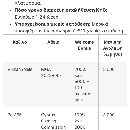
πλατφόρμα.
Πόσο χρόνο διαρκεί η επαλήθευση KYC;
Συνήθως 1‑24 ώρες.
Υπάρχει bonus χωρίς κατάθεση;
Μερικά
προσφέρουν δωρεάν spin ή €10 χωρίς κατάθεση.
Καζίνο
Άδεια
Welcome
Μέγιστη
Bonus
Ανάληψη
(€/μήνα)
VulkanSpiele
MGA
200%
5.000
2023/045
έως
500€ +
100
δωρεάν
spin
Bet365
Cyprus
100%
3.000
Gaming
έως
Commission
300€ +