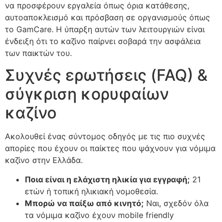
να προσφέρουν εργαλεία όπως όρια κατάθεσης,
αυτοαποκλεισμό και πρόσβαση σε οργανισμούς όπως
το GamCare. Η ύπαρξη αυτών των λειτουργιών είναι
ένδειξη ότι το καζίνο παίρνει σοβαρά την ασφάλεια
των παικτών του.
Συχνές ερωτήσεις (FAQ) &
σύγκριση κορυφαίων
καζίνο
Ακολουθεί ένας σύντομος οδηγός με τις πιο συχνές
απορίες που έχουν οι παίκτες που ψάχνουν για νόμιμα
καζίνο στην Ελλάδα.
Ποια είναι η ελάχιστη ηλικία για εγγραφή;
21
ετών ή τοπική ηλικιακή νομοθεσία.
Μπορώ να παίξω από κινητό;
Ναι, σχεδόν όλα
τα νόμιμα καζίνο έχουν mobile friendly