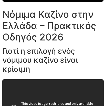
Νόμιμα Καζίνο στην
Ελλάδα – Πρακτικός
Οδηγός 2026
Γιατί η επιλογή ενός
νόμιμου καζίνο είναι
κρίσιμη