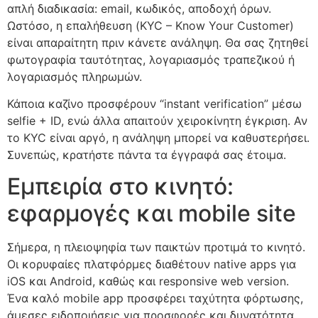
απλή διαδικασία: email, κωδικός, αποδοχή όρων.
Ωστόσο, η επαλήθευση (KYC – Know Your Customer)
είναι απαραίτητη πριν κάνετε ανάληψη. Θα σας ζητηθεί
φωτογραφία ταυτότητας, λογαριασμός τραπεζικού ή
λογαριασμός πληρωμών.
Κάποια καζίνο προσφέρουν “instant verification” μέσω
selfie + ID, ενώ άλλα απαιτούν χειροκίνητη έγκριση. Αν
το KYC είναι αργό, η ανάληψη μπορεί να καθυστερήσει.
Συνεπώς, κρατήστε πάντα τα έγγραφά σας έτοιμα.
Εμπειρία στο κινητό:
εφαρμογές και mobile site
Σήμερα, η πλειοψηφία των παικτών προτιμά το κινητό.
Οι κορυφαίες πλατφόρμες διαθέτουν native apps για
iOS και Android, καθώς και responsive web version.
Ένα καλό mobile app προσφέρει ταχύτητα φόρτωσης,
άμεσες ειδοποιήσεις για προσφορές και δυνατότητα