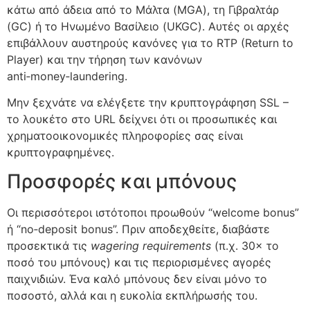
κάτω από άδεια από το Μάλτα (MGA), τη Γιβραλτάρ
(GC) ή το Ηνωμένο Βασίλειο (UKGC). Αυτές οι αρχές
επιβάλλουν αυστηρούς κανόνες για το RTP (Return to
Player) και την τήρηση των κανόνων
anti‑money‑laundering.
Μην ξεχνάτε να ελέγξετε την κρυπτογράφηση SSL –
το λουκέτο στο URL δείχνει ότι οι προσωπικές και
χρηματοοικονομικές πληροφορίες σας είναι
κρυπτογραφημένες.
Προσφορές και μπόνους
Οι περισσότεροι ιστότοποι προωθούν “welcome bonus”
ή “no‑deposit bonus”. Πριν αποδεχθείτε, διαβάστε
προσεκτικά τις
wagering requirements
(π.χ. 30× το
ποσό του μπόνους) και τις περιορισμένες αγορές
παιχνιδιών. Ένα καλό μπόνους δεν είναι μόνο το
ποσοστό, αλλά και η ευκολία εκπλήρωσής του.