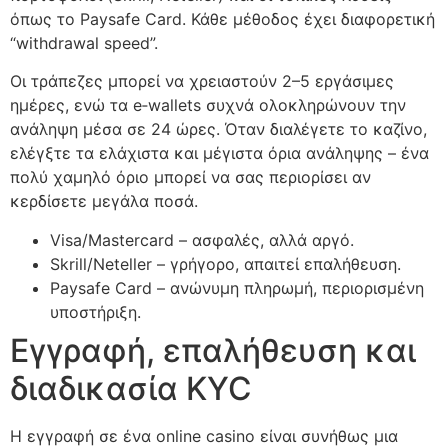
όπως το Paysafe Card. Κάθε μέθοδος έχει διαφορετική
“withdrawal speed”.
Οι τράπεζες μπορεί να χρειαστούν 2–5 εργάσιμες
ημέρες, ενώ τα e‑wallets συχνά ολοκληρώνουν την
ανάληψη μέσα σε 24 ώρες. Όταν διαλέγετε το καζίνο,
ελέγξτε τα ελάχιστα και μέγιστα όρια ανάληψης – ένα
πολύ χαμηλό όριο μπορεί να σας περιορίσει αν
κερδίσετε μεγάλα ποσά.
Visa/Mastercard – ασφαλές, αλλά αργό.
Skrill/Neteller – γρήγορο, απαιτεί επαλήθευση.
Paysafe Card – ανώνυμη πληρωμή, περιορισμένη
υποστήριξη.
Εγγραφή, επαλήθευση και
διαδικασία KYC
Η εγγραφή σε ένα online casino είναι συνήθως μια