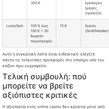
300 €
εργάσιμες
ημέρες
(τράπεζα)
LuckySpin
100 % έως
15 €
Άμεση
100 € + 30
(Skrill/Neteller)
δωρεάν
περιστροφές
Αυτή η συγκριτική λίστα είναι ενδεικτική· ελέγξτε
πάντα τις τελευταίες προσφορές στο επίσημο site του
καζίνο πριν εγγραφείτε.
Τελική συμβουλή: πού
μπορείτε να βρείτε
αξιόπιστες κριτικές
Η αξιοπιστία ενός online casino δεν κρίνεται μόνο από