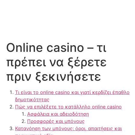
Skip
to
content
Online casino – τι
πρέπει να ξέρετε
πριν ξεκινήσετε
Τι είναι το online casino και γιατί κερδίζει έπαθλο
δημοτικότητας
Πώς να επιλέξετε το κατάλληλο online casino
Ασφάλεια και αδειοδότηση
Προσφορές και μπόνους
Κατανόηση των μπόνους: όροι, απαιτήσεις και