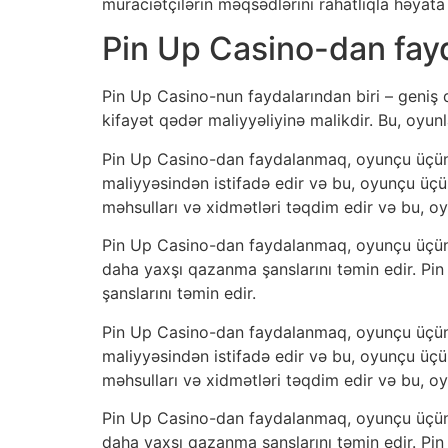
müraciətçilərin məqsədlərini rahatlıqla həyata
Pin Up Casino-dan fayda
Pin Up Casino-nun faydalarından biri – geniş 
kifayət qədər maliyyəliyinə malikdir. Bu, oyun
Pin Up Casino-dan faydalanmaq, oyunçu üçün d
maliyyəsindən istifadə edir və bu, oyunçu üç
məhsulları və xidmətləri təqdim edir və bu, 
Pin Up Casino-dan faydalanmaq, oyunçu üçün d
daha yaxşı qazanma şanslarını təmin edir. P
şanslarını təmin edir.
Pin Up Casino-dan faydalanmaq, oyunçu üçün d
maliyyəsindən istifadə edir və bu, oyunçu üç
məhsulları və xidmətləri təqdim edir və bu, 
Pin Up Casino-dan faydalanmaq, oyunçu üçün d
daha yaxşı qazanma şanslarını təmin edir. P