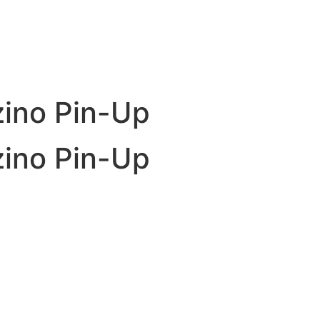
zino Pin-Up
zino Pin-Up