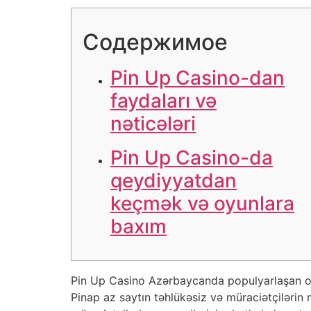
Содержимое
Pin Up Casino-dan
faydaları və
nəticələri
Pin Up Casino-da
qeydiyyatdan
keçmək və oyunlara
baxım
Pin Up Casino Azərbaycanda populyarlaşan onlay
Pinap az saytın təhlükəsiz və müraciətçilərin