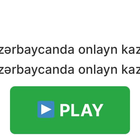
Azərbaycanda onlayn ka
Azərbaycanda onlayn ka
PLAY