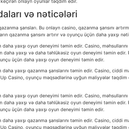
 keçirən onlayn oyunlar təqdim edir.
ları və nəticələri
qazanma şansları. Bu onlayn casino, qazanma şansını artırm
ların qazanma şansını artırır və oyunçu üçün daha yaxşı nəti
aha yaxşı oyun deneyimi təmin edir. Casino, məhsullarını 
ün daha yaxşı və daha təhlükəsiz oyun deneyimi təmin edir
oyunçu üçün daha yaxşı oyun deneyimi təmin edir.
aha yaxşı qazanma şanslarını təmin edir. Casino, ciddi ma
in Up Casino, oyunçu məqsədlərinə uyğun maliyyələr təqdim
aha yaxşı oyun deneyimi təmin edir. Casino, məhsullarını 
ün daha yaxşı və daha təhlükəsiz oyun deneyimi təmin edir
oyunçu üçün daha yaxşı oyun deneyimi təmin edir.
aha yaxşı qazanma şanslarını təmin edir. Casino, ciddi ma
in Up Casino, oyunçu məqsədlərinə uyğun maliyyələr təqdim