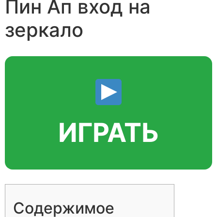
Пин Ап вход на
зеркало
ИГРАТЬ
Содержимое