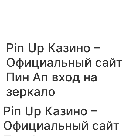
Skip
to
content
Pin Up Казино –
Официальный сайт
Пин Ап вход на
зеркало
Pin Up Казино –
Официальный сайт