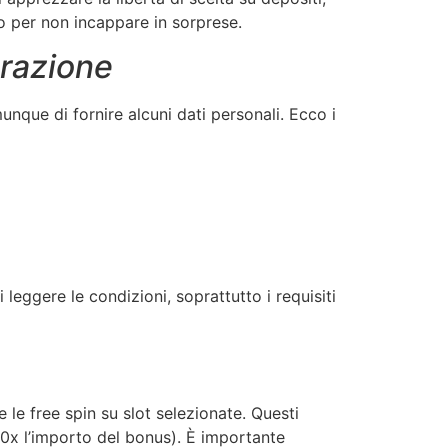
so per non incappare in sorprese.
trazione
nque di fornire alcuni dati personali. Ecco i
leggere le condizioni, soprattutto i requisiti
le free spin su slot selezionate. Questi
0x l’importo del bonus). È importante