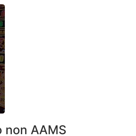
ino non AAMS