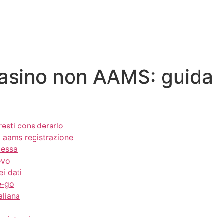
casino non AAMS: guida
esti considerarlo
n aams registrazione
messa
evo
ei dati
e‑go
aliana