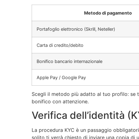
Metodo di pagamento
Portafoglio elettronico (Skrill, Neteller)
Carta di credito/debito
Bonifico bancario internazionale
Apple Pay / Google Pay
Scegli il metodo più adatto al tuo profilo: se 
bonifico con attenzione.
Verifica dell’identità (
La procedura KYC è un passaggio obbligatorio
solito ti verrà chiesto di inviare una copia di