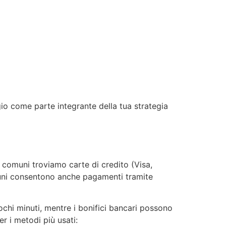
ggio come parte integrante della tua strategia
comuni troviamo carte di credito (Visa,
Alcuni consentono anche pagamenti tramite
pochi minuti, mentre i bonifici bancari possono
er i metodi più usati: