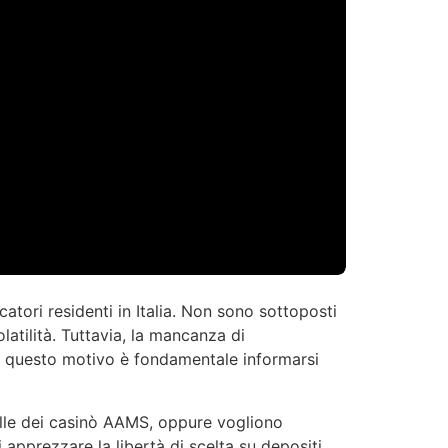
ori residenti in Italia. Non sono sottoposti
latilità. Tuttavia, la mancanza di
er questo motivo è fondamentale informarsi
uelle dei casinò AAMS, oppure vogliono
 apprezzare la libertà di scelta su depositi,