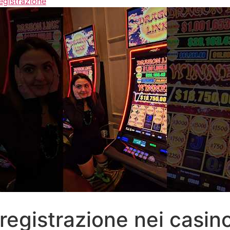
registrazione
a registrazione nei cas