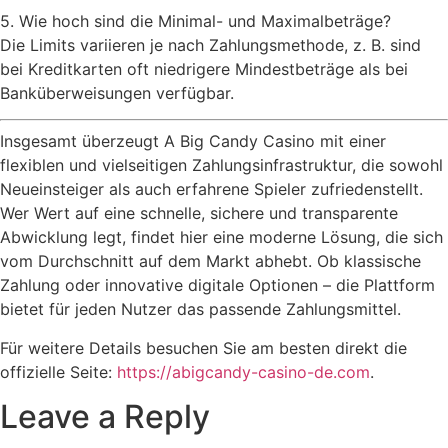
5. Wie hoch sind die Minimal- und Maximalbeträge?
Die Limits variieren je nach Zahlungsmethode, z. B. sind
bei Kreditkarten oft niedrigere Mindestbeträge als bei
Banküberweisungen verfügbar.
Insgesamt überzeugt A Big Candy Casino mit einer
flexiblen und vielseitigen Zahlungsinfrastruktur, die sowohl
Neueinsteiger als auch erfahrene Spieler zufriedenstellt.
Wer Wert auf eine schnelle, sichere und transparente
Abwicklung legt, findet hier eine moderne Lösung, die sich
vom Durchschnitt auf dem Markt abhebt. Ob klassische
Zahlung oder innovative digitale Optionen – die Plattform
bietet für jeden Nutzer das passende Zahlungsmittel.
Für weitere Details besuchen Sie am besten direkt die
offizielle Seite:
https://abigcandy-casino-de.com
.
Leave a Reply