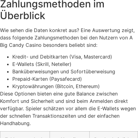
Zahlungsmethoden im
Überblick
Wie sehen die Daten konkret aus? Eine Auswertung zeigt,
dass folgende Zahlungsmethoden bei den Nutzern von A
Big Candy Casino besonders beliebt sind:
Kredit- und Debitkarten (Visa, Mastercard)
E-Wallets (Skrill, Neteller)
Banküberweisungen und Sofortüberweisung
Prepaid-Karten (Paysafecard)
Kryptowährungen (Bitcoin, Ethereum)
Diese Optionen bieten eine gute Balance zwischen
Komfort und Sicherheit und sind beim Anmelden direkt
verfügbar. Spieler schätzen vor allem die E-Wallets wegen
der schnellen Transaktionszeiten und der einfachen
Handhabung.