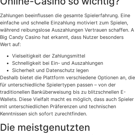
Online-Casino so wichtig?
Zahlungen beeinflussen die gesamte Spielerfahrung. Eine
einfache und schnelle Einzahlung motiviert zum Spielen,
während reibungslose Auszahlungen Vertrauen schaffen. A
Big Candy Casino hat erkannt, dass Nutzer besonders
Wert auf:
Vielseitigkeit der Zahlungsmittel
Schnelligkeit bei Ein- und Auszahlungen
Sicherheit und Datenschutz legen
Deshalb bietet die Plattform verschiedene Optionen an, die
für unterschiedliche Spielertypen passen – von der
traditionellen Banküberweisung bis zu blitzschnellen E-
Wallets. Diese Vielfalt macht es möglich, dass auch Spieler
mit unterschiedlichen Präferenzen und technischen
Kenntnissen sich sofort zurechtfinden.
Die meistgenutzten