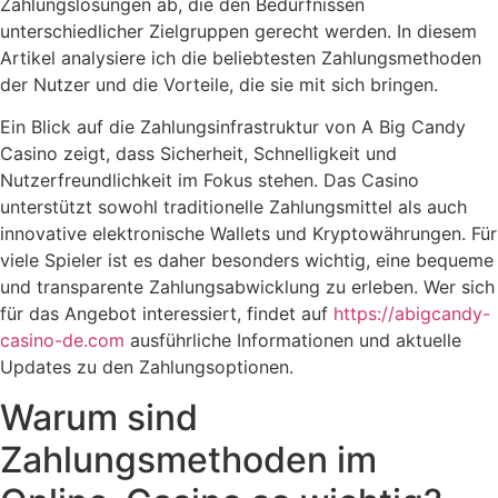
Zahlungslösungen ab, die den Bedürfnissen
unterschiedlicher Zielgruppen gerecht werden. In diesem
Artikel analysiere ich die beliebtesten Zahlungsmethoden
der Nutzer und die Vorteile, die sie mit sich bringen.
Ein Blick auf die Zahlungsinfrastruktur von A Big Candy
Casino zeigt, dass Sicherheit, Schnelligkeit und
Nutzerfreundlichkeit im Fokus stehen. Das Casino
unterstützt sowohl traditionelle Zahlungsmittel als auch
innovative elektronische Wallets und Kryptowährungen. Für
viele Spieler ist es daher besonders wichtig, eine bequeme
und transparente Zahlungsabwicklung zu erleben. Wer sich
für das Angebot interessiert, findet auf
https://abigcandy-
casino-de.com
ausführliche Informationen und aktuelle
Updates zu den Zahlungsoptionen.
Warum sind
Zahlungsmethoden im