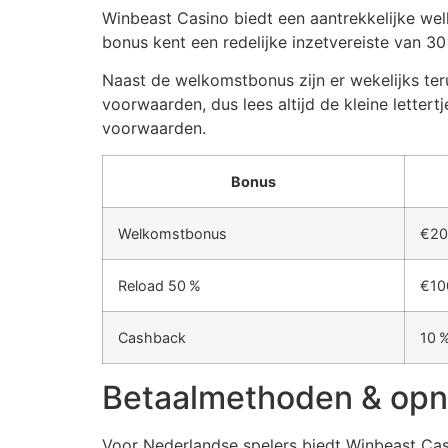
Winbeast Casino biedt een aantrekkelijke wel
bonus kent een redelijke inzetvereiste van 30
Naast de welkomstbonus zijn er wekelijks te
voorwaarden, dus lees altijd de kleine letter
voorwaarden.
Bonus
Welkomstbonus
€20
Reload 50 %
€10
Cashback
10 %
Betaalmethoden & op
Voor Nederlandse spelers biedt Winbeast Casi