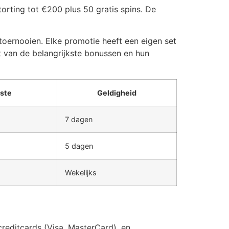
orting tot €200 plus 50 gratis spins. De
oernooien. Elke promotie heeft een eigen set
ht van de belangrijkste bonussen en hun
iste
Geldigheid
7 dagen
5 dagen
Wekelijks
creditcards (Visa, MasterCard), en