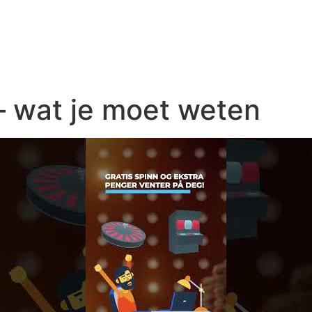
– wat je moet weten