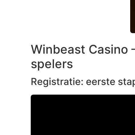
Winbeast Casino –
spelers
Registratie: eerste st