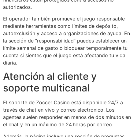
autorizados.
El operador también promueve el juego responsable
mediante herramientas como límites de depósito,
autoexclusión y acceso a organizaciones de ayuda. En
la sección de “responsabilidad” puedes establecer un
límite semanal de gasto o bloquear temporalmente tu
cuenta si sientes que el juego está afectando tu vida
diaria.
Atención al cliente y
soporte multicanal
El soporte de Zoccer Casino está disponible 24/7 a
través de chat en vivo y correo electrónico. Los
agentes suelen responder en menos de dos minutos en
el chat y en un máximo de 24 horas por correo.
Además, la página incluye una sección de preguntas