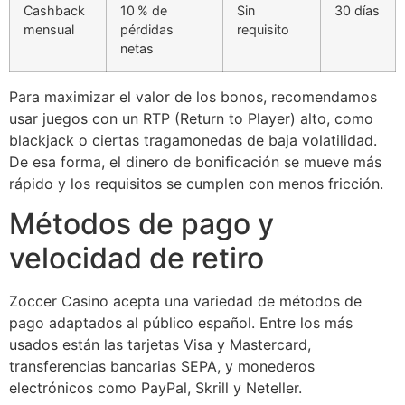
Cashback
10 % de
Sin
30 días
mensual
pérdidas
requisito
netas
Para maximizar el valor de los bonos, recomendamos
usar juegos con un RTP (Return to Player) alto, como
blackjack o ciertas tragamonedas de baja volatilidad.
De esa forma, el dinero de bonificación se mueve más
rápido y los requisitos se cumplen con menos fricción.
Métodos de pago y
velocidad de retiro
Zoccer Casino acepta una variedad de métodos de
pago adaptados al público español. Entre los más
usados están las tarjetas Visa y Mastercard,
transferencias bancarias SEPA, y monederos
electrónicos como PayPal, Skrill y Neteller.