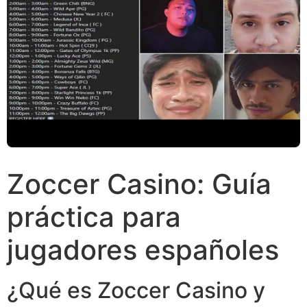
Zoccer Casino: Guía
práctica para
jugadores españoles
¿Qué es Zoccer Casino y