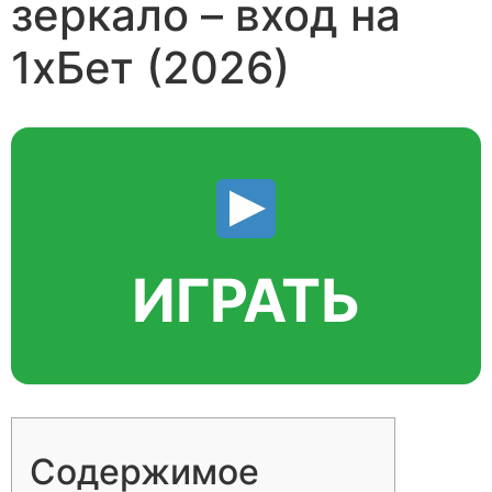
зеркало – вход на
1хБет (2026)
ИГРАТЬ
Содержимое