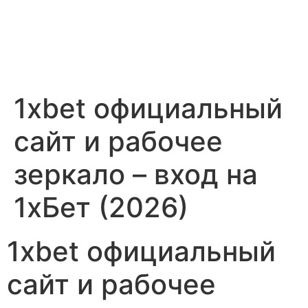
Skip
to
content
1xbet официальный
сайт и рабочее
зеркало – вход на
1хБет (2026)
1xbet официальный
сайт и рабочее