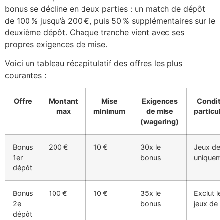
bonus se décline en deux parties : un match de dépôt
de 100 % jusqu’à 200 €, puis 50 % supplémentaires sur le
deuxième dépôt. Chaque tranche vient avec ses
propres exigences de mise.
Voici un tableau récapitulatif des offres les plus
courantes :
Offre
Montant
Mise
Exigences
Condit
max
minimum
de mise
particu
(wagering)
Bonus
200 €
10 €
30x le
Jeux de
1er
bonus
unique
dépôt
Bonus
100 €
10 €
35x le
Exclut l
2e
bonus
jeux de 
dépôt