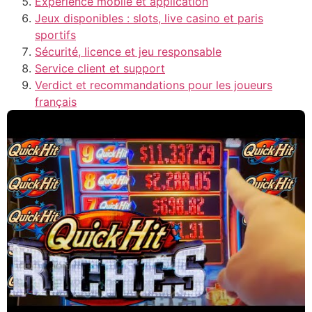
Expérience mobile et application
Jeux disponibles : slots, live casino et paris
sportifs
Sécurité, licence et jeu responsable
Service client et support
Verdict et recommandations pour les joueurs
français