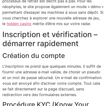
processus de retrait est décrit pas à pas. Pour les
néophytes, le site propose également un mode « démo »
permettant d’essayer les machines à sous sans dépôt. Si
vous cherchez à explorer une nouvelle adresse de jeu,
le
hidden casino
mérite d’être mis sur votre radar.
Inscription et vérification –
démarrer rapidement
Création du compte
L’inscription ne prend que quelques minutes. Il suffit de
fournir une adresse e‑mail valide, de choisir un pseudo
et un mot de passe sécurisé. Un e‑mail de confirmation
vous est envoyé afin d’activer votre compte. Tout cela
se fait directement sur la page d’accueil, sans
redirection vers des formulaires externes.
Procédure KYC (Know Your