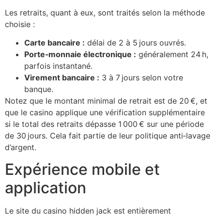
Les retraits, quant à eux, sont traités selon la méthode
choisie :
Carte bancaire :
délai de 2 à 5 jours ouvrés.
Porte‑monnaie électronique :
généralement 24 h,
parfois instantané.
Virement bancaire :
3 à 7 jours selon votre
banque.
Notez que le montant minimal de retrait est de 20 €, et
que le casino applique une vérification supplémentaire
si le total des retraits dépasse 1 000 € sur une période
de 30 jours. Cela fait partie de leur politique anti‑lavage
d’argent.
Expérience mobile et
application
Le site du casino hidden jack est entièrement