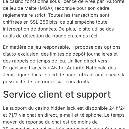
Le casino fonctionne sous licence délivrée par l’Autorité
de jeu de Malte (MGA), reconnue pour son cadre
réglementaire strict. Toutes les transactions sont
chiffrées en SSL 256 bits, ce qui empêche toute
interception de données. De plus, le site utilise des
outils de détection de fraude en temps réel.
En matière de jeu responsable, il propose des options
d’auto‑exclusion, des limites de dépôt journalières et
des rappels de temps de jeu. Un lien direct vers
l’organisme français « ANJ » (Autorité Nationale des
Jeux) figure dans le pied de page, offrant aux joueurs la
possibilité de s’informer sur leurs droits.
Service client et support
Le support du casino hidden jack est disponible 24 h/24
et 7 j/7 via chat en direct, e‑mail et téléphone. Le temps
moyen de réponse du chat est de moins de
30 secondes, ce qui est très appréciable lorsqu’on a une