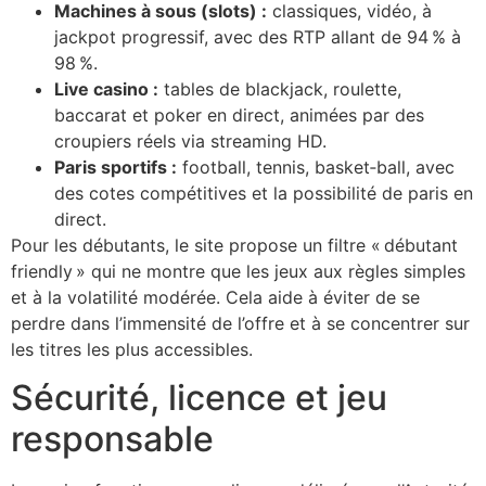
Machines à sous (slots) :
classiques, vidéo, à
jackpot progressif, avec des RTP allant de 94 % à
98 %.
Live casino :
tables de blackjack, roulette,
baccarat et poker en direct, animées par des
croupiers réels via streaming HD.
Paris sportifs :
football, tennis, basket‑ball, avec
des cotes compétitives et la possibilité de paris en
direct.
Pour les débutants, le site propose un filtre « débutant
friendly » qui ne montre que les jeux aux règles simples
et à la volatilité modérée. Cela aide à éviter de se
perdre dans l’immensité de l’offre et à se concentrer sur
les titres les plus accessibles.
Sécurité, licence et jeu
responsable