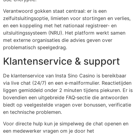
Verantwoord gokken staat centraal: er is een
zelfuitsluitingsoptie, limieten voor stortingen en verlies,
en een koppeling met het nationaal registreer‑ en
uitsluitingssysteem (NRU). Het platform werkt samen
met externe organisaties die advies geven over
problematisch speelgedrag.
Klantenservice & support
De klantenservice van Insta Sino Casino is bereikbaar
via live chat (24/7) en een e‑mailformulier. Reactietijden
liggen gemiddeld onder 2 minuten tijdens piekuren. Er is
bovendien een uitgebreide FAQ‑sectie die antwoorden
biedt op veelgestelde vragen over bonussen, verificatie
en technische problemen.
Voor directe hulp kun je simpelweg de chat openen en
een medewerker vragen om je door het