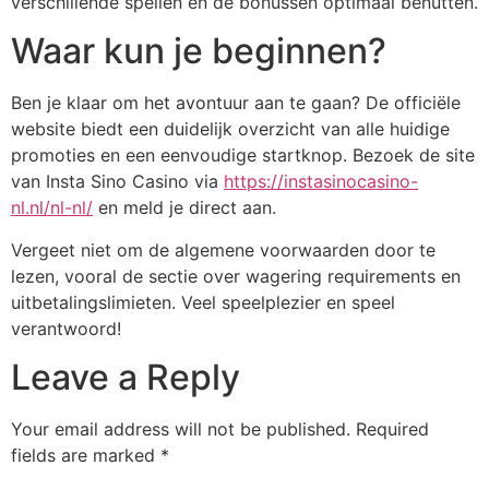
verschillende spellen en de bonussen optimaal benutten.
Waar kun je beginnen?
Ben je klaar om het avontuur aan te gaan? De officiële
website biedt een duidelijk overzicht van alle huidige
promoties en een eenvoudige startknop. Bezoek de site
van Insta Sino Casino via
https://instasinocasino-
nl.nl/nl-nl/
en meld je direct aan.
Vergeet niet om de algemene voorwaarden door te
lezen, vooral de sectie over wagering requirements en
uitbetalingslimieten. Veel speelplezier en speel
verantwoord!
Leave a Reply
Your email address will not be published.
Required
fields are marked
*