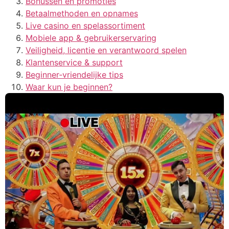
Bonussen en promoties
Betaalmethoden en opnames
Live casino en spelassortiment
Mobiele app & gebruikerservaring
Veiligheid, licentie en verantwoord spelen
Klantenservice & support
Beginner‑vriendelijke tips
Waar kun je beginnen?