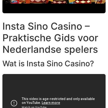
Insta Sino Casino –
Praktische Gids voor
Nederlandse spelers
Wat is Insta Sino Casino?