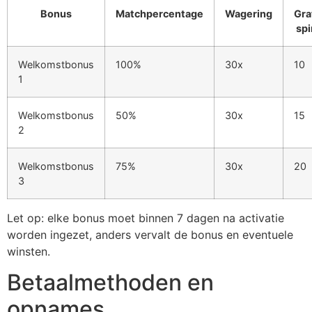
Bonus
Matchpercentage
Wagering
Gra
spi
Welkomstbonus
100%
30x
10
1
Welkomstbonus
50%
30x
15
2
Welkomstbonus
75%
30x
20
3
Let op: elke bonus moet binnen 7 dagen na activatie
worden ingezet, anders vervalt de bonus en eventuele
winsten.
Betaalmethoden en
opnames