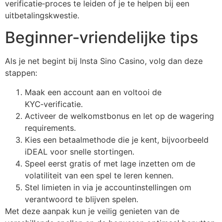
verificatie‑proces te leiden of je te helpen bij een
uitbetalingskwestie.
Beginner‑vriendelijke tips
Als je net begint bij Insta Sino Casino, volg dan deze
stappen:
Maak een account aan en voltooi de
KYC‑verificatie.
Activeer de welkomstbonus en let op de wagering
requirements.
Kies een betaalmethode die je kent, bijvoorbeeld
iDEAL voor snelle stortingen.
Speel eerst gratis of met lage inzetten om de
volatiliteit van een spel te leren kennen.
Stel limieten in via je accountinstellingen om
verantwoord te blijven spelen.
Met deze aanpak kun je veilig genieten van de