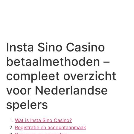
Skip
to
content
Insta Sino Casino
betaalmethoden –
compleet overzicht
voor Nederlandse
spelers
Wat is Insta Sino Casino?
Registratie en accountaanmaak