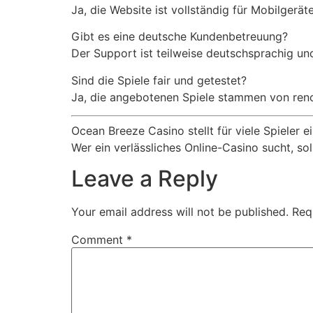
Ja, die Website ist vollständig für Mobilgerät
Gibt es eine deutsche Kundenbetreuung?
Der Support ist teilweise deutschsprachig un
Sind die Spiele fair und getestet?
Ja, die angebotenen Spiele stammen von renom
Ocean Breeze Casino stellt für viele Spieler e
Wer ein verlässliches Online-Casino sucht, soll
Leave a Reply
Your email address will not be published.
Req
Comment
*