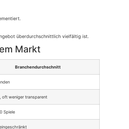
ementiert.
bot überdurchschnittlich vielfältig ist.
dem Markt
Branchendurchschnitt
unden
, oft weniger transparent
 Spiele
 eingeschränkt