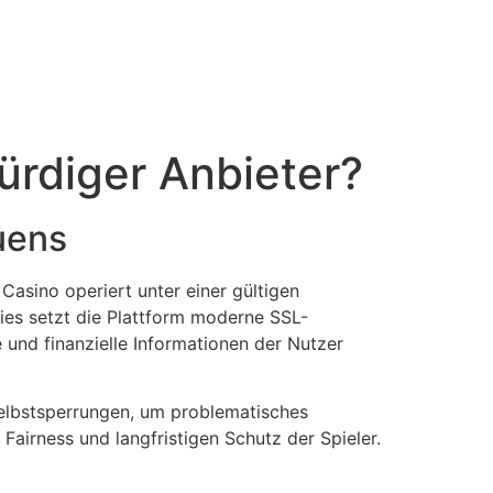
ürdiger Anbieter?
uens
Casino operiert unter einer gültigen
dies setzt die Plattform moderne SSL-
 und finanzielle Informationen der Nutzer
Selbstsperrungen, um problematisches
airness und langfristigen Schutz der Spieler.