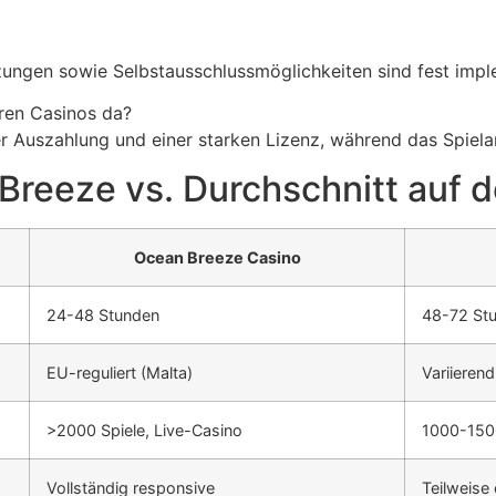
tzungen sowie Selbstausschlussmöglichkeiten sind fest impl
ren Casinos da?
 Auszahlung und einer starken Lizenz, während das Spielange
 Breeze vs. Durchschnitt auf 
Ocean Breeze Casino
24-48 Stunden
48-72 St
EU-reguliert (Malta)
Variierend
>2000 Spiele, Live-Casino
1000-1500
Vollständig responsive
Teilweise