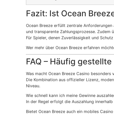
Fazit: Ist Ocean Bree
Ocean Breeze erfüllt zentrale Anforderungen a
und transparente Zahlungsprozesse. Zudem ü
Für Spieler, denen Zuverlässigkeit und Schutz
Wer mehr über Ocean Breeze erfahren möchte
FAQ – Häufig gestellte
Was macht Ocean Breeze Casino besonders v
Die Kombination aus offizieller Lizenz, mode
Niveau.
Wie schnell kann ich meine Gewinne auszahle
In der Regel erfolgt die Auszahlung innerhal
Bietet Ocean Breeze auch ein mobiles Casino