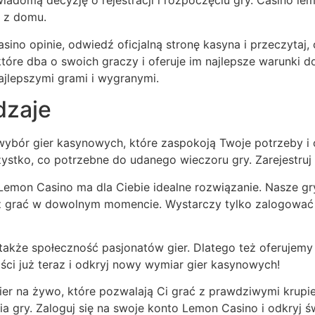
iadomą decyzję o rejestracji i rozpoczęciu gry. Casino l
 z domu.
asino opinie, odwiedź oficjalną stronę kasyna i przeczytaj
re dba o swoich graczy i oferuje im najlepsze warunki do g
ajlepszymi grami i wygranymi.
dzaje
wybór gier kasynowych, które zaspokoją Twoje potrzeby i 
ystko, co potrzebne do udanego wieczoru gry. Zarejestruj s
Lemon Casino ma dla Ciebie idealne rozwiązanie. Nasze g
sz grać w dowolnym momencie. Wystarczy tylko zalogować 
także społeczność pasjonatów gier. Dlatego też oferujemy w
ści już teraz i odkryj nowy wymiar gier kasynowych!
r na żywo, które pozwalają Ci grać z prawdziwymi krupier
 gry. Zaloguj się na swoje konto Lemon Casino i odkryj św