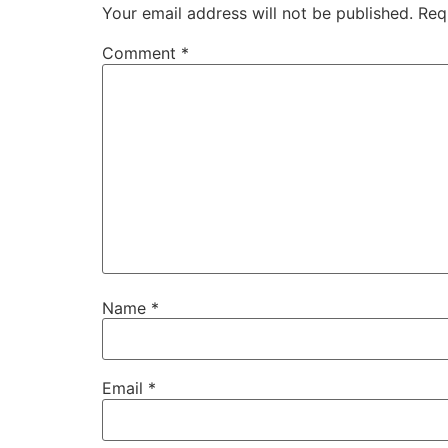
Your email address will not be published.
Req
Comment
*
Name
*
Email
*