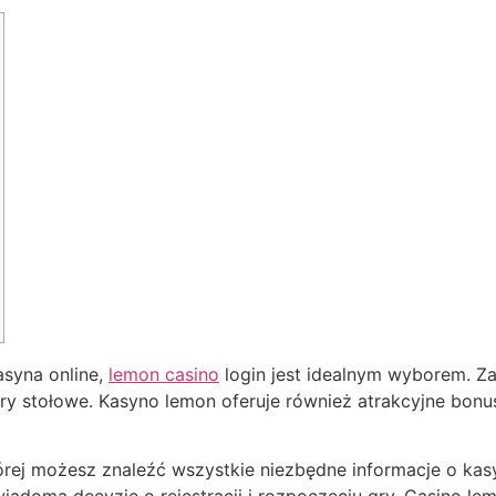
asyna online,
lemon casino
login jest idealnym wyborem. Zar
 gry stołowe. Kasyno lemon oferuje również atrakcyjne bon
órej możesz znaleźć wszystkie niezbędne informacje o kasy