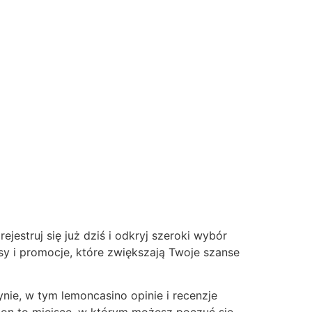
ejestruj się już dziś i odkryj szeroki wybór
usy i promocje, które zwiększają Twoje szanse
nie, w tym lemoncasino opinie i recenzje