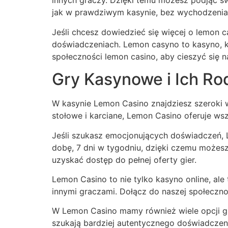
innych graczy. Dzięki temu możesz podjąć św
jak w prawdziwym kasynie, bez wychodzenia
Jeśli chcesz dowiedzieć się więcej o lemon c
doświadczeniach. Lemon casyno to kasyno, któ
społeczności lemon casino, aby cieszyć się n
Gry Kasynowe i Ich Ro
W kasynie Lemon Casino znajdziesz szeroki 
stołowe i karciane, Lemon Casino oferuje wsz
Jeśli szukasz emocjonujących doświadczeń, 
dobę, 7 dni w tygodniu, dzięki czemu może
uzyskać dostęp do pełnej oferty gier.
Lemon Casino to nie tylko kasyno online, ale 
innymi graczami. Dołącz do naszej społeczno
W Lemon Casino mamy również wiele opcji gie
szukają bardziej autentycznego doświadczenia