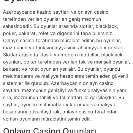
Azerbaycanda kazino saytları və onlayn casino
tərəfindən verilən oyunlar ən geniş məzmun
sahəsindədir. Bu oyunlar arasında slotlar, blackjack,
poker, bakarat, rolet və digərlərini tapa bilərsiniz.
Onlayn casino tərəfindən müraciət edilən bu oyunlar,
məzmunun və funksionalyyəsinin əhəmiyyətini göstərir.
Slotlar arasında klasik və modern modellər, blackjack
oyunları, poker tərəfindən verilən tək və mənşəli oyunlar,
bakarat və rolet oyunları yer alır. Bu oyunlar, oyunçu
məlumatlarını və maliyyə hesablarını təmin edən güvənli
sistemlər ilə qurulub. Azerbaycanın onlayn casino
saytları, məzmunun genişliyi və funksionalyyasının yanı
sıra, məzmunun təhlili və təlimatları ilə qarşılaşdırır. Bu
saytlar, oyunçu məlumatlarını korumaq və maliyyə
hesablarını güvənləşdirək, onlayn casino tərəfindən
verilən oyunların müraciətini təmin edir.
Onlayn Casino Oyunları