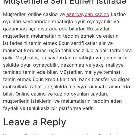
Müştərilərə Sərf Edilən İstifadə
Müştərilər, online casino və
azerbaycan kazino
kazino
oyunları saytlarından rahatlıqla oyun oynayabilir və
qazanmaq üçün istifadə edə bilərlər. Bu saytlar,
müştərilərin məlumatlarını təqdim etmək və onların
istifadəsini təmin etmək üçün sertifikatlar alır və
məlumat korunması üçün təhlükəsizliklərə dair tədbirlərə
gəlir. Müştərilər, bu saytlardan rahatlıqla və güvenilir bir
şəkildə oyun oynayabilir, qazanmaq və yaxşı maliyyə
təminatı təmin edə bilər. Müştərilər, maliyyə təminatı
təmin etmək üçün kredit kartları, bank transfer və digər
məhsullarla rahat bir şəkildə maliyyə təminatı təmin edə
bilər. Online casino və kazino oyunları saytları,
müştərilərin istəklərini və məlumatlarını təqdim edən
faydalı və təhlükəsiz bir platforma verir.
Leave a Reply