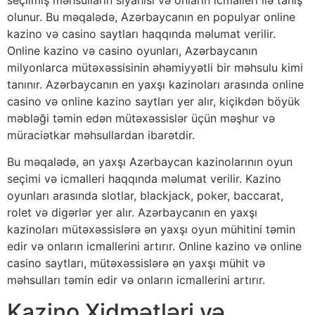
seçilmiş məhsulların siyahısı və onların icmalleri ilə tanış
olunur. Bu məqalədə, Azərbaycanın en populyar online
kazino və casino saytları haqqında məlumat verilir.
Online kazino və casino oyunları, Azərbaycanın
milyonlarca mütəxəssisinin əhəmiyyətli bir məhsulu kimi
tanınır. Azərbaycanın en yaxşı kazinoları arasında online
casino və online kazino saytları yer alır, kiçikdən böyük
məbləği təmin edən mütəxəssislər üçün məşhur və
müraciətkar məhsullardan ibarətdir.
Bu məqalədə, ən yaxşı Azərbaycan kazinolarının oyun
seçimi və icmalleri haqqında məlumat verilir. Kazino
oyunları arasında slotlar, blackjack, poker, baccarat,
rolet və digərlər yer alır. Azərbaycanın en yaxşı
kazinoları mütəxəssislərə ən yaxşı oyun mühitini təmin
edir və onların icmallerini artırır. Online kazino və online
casino saytları, mütəxəssislərə ən yaxşı mühit və
məhsulları təmin edir və onların icmallerini artırır.
Kazino Xidmətləri və