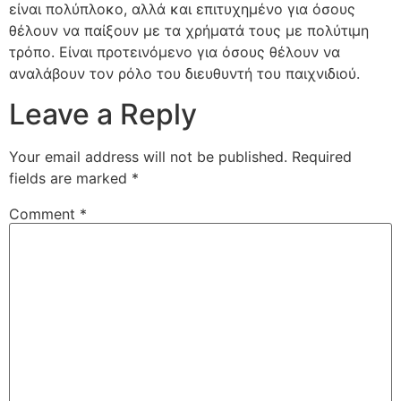
είναι πολύπλοκο, αλλά και επιτυχημένο για όσους
θέλουν να παίξουν με τα χρήματά τους με πολύτιμη
τρόπο. Είναι προτεινόμενο για όσους θέλουν να
αναλάβουν τον ρόλο του διευθυντή του παιχνιδιού.
Leave a Reply
Your email address will not be published.
Required
fields are marked
*
Comment
*