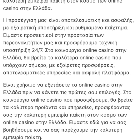
καλύτερη εμπειρία παίκτη στον κόσμο των online
casino στην Ελλάδα.
Η προσέγγισή μας είναι αποτελεσματική και ασφαλής,
με εξαιρετική υποστήριξη και ρυθμισμένο παίχτημα.
Είμαστε προσεκτικοί στην προστασία των
περсοναλιτήτων μας και προσφέρουμε τεχνική
υποστήριξη 24/7. Στο καινούργιο online casino στην
Ελλάδα, θα βρείτε τα καλύτερα online casino που
υπάρχουν σήμερα, με εξαίρετες προσφέρσεις,
αποτελεσματικές υπηρεσίες και ασφαλή πλατφόρμα.
Είναι χρήσιμο να εξετάσετε τα online casino στην
Ελλάδα πριν να κάνετε τις πρώτες σου επιλογές. Στο
καινούργιο online casino που προσφέρουμε, θα βρείτε
τα καλύτερα προϊόντα και υπηρεσίες, προσφέροντας
σας την καλύτερη εμπειρία παίκτη στον κόσμο των
online casino στην Ελλάδα. Είμαστε εδώ για να σας
βοηθήσουμε και να σας παρέχουμε την καλύτερη
εμπειρία παίκτη.