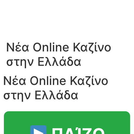
Skip
to
content
Νέα Online Καζίνο
στην Ελλάδα
Νέα Online Καζίνο
στην Ελλάδα