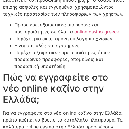
επίσης ασφαλές και εγγυημένο, χρησιμοποιώντας
τεχνικές προστασίας των πληροφοριών των χρηστών.
Προσφέρει εξαιρετικές υπηρεσίες και
προτεραιότητες σε όλα τα
online casino greece
Παρέχει μια εκτεταμένη επιλογή παιχνιδιών
Είναι ασφαλές και εγγυημένο
Παρέχει εξαιρετικές προτεραιότητες όπως
προσωρινές προσφορές, απομείνεις και
προσωπική υποστήριξη
Πώς να εγγραφείτε στο
νέο online καζίνο στην
Ελλάδα;
Για να εγγραφείτε στο νέο online καζίνο στην Ελλάδα,
πρώτα πρέπει να βρείτε το κατάλληλο πλατφόρμα. Τα
καλύτερα online casino στην Ελλάδα προσφέρουν