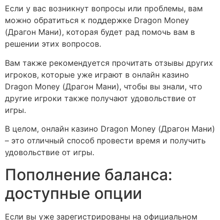
Если у вас возникнут вопросы или проблемы, вам
можно обратиться к поддержке Dragon Money
(Драгон Мани), которая будет рад помочь вам в
решении этих вопросов.
Вам также рекомендуется прочитать отзывы других
игроков, которые уже играют в онлайн казино
Dragon Money (Драгон Мани), чтобы вы знали, что
другие игроки также получают удовольствие от
игры.
В целом, онлайн казино Dragon Money (Драгон Мани)
– это отличный способ провести время и получить
удовольствие от игры.
Пополнение баланса:
доступные опции
Если вы уже зарегистрированы на официальном