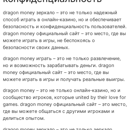
dragon money зеркало – это не только надежный
способ играть в онлайн-казино, но и обеспечивает
безопасность и конфиденциальность пользователей.
dragon money официальный сайт – это место, где вы
можете играть в игры, не беспокоясь о
безопасности своих данных.
dragon money играть – это не только развлечение,
но и возможность зарабатывать деньги. dragon
money официальный сайт – это место, где вы
можете играть в игры и получать реальные выигры.
dragon money – это не только онлайн-казино, но и
сообщество игроков, которые united by their love for
games. dragon money официальный сайт – это место,
где вы можете общаться с другими игроками и
делиться опытом.
dragon money зеркало – это не только зеркало