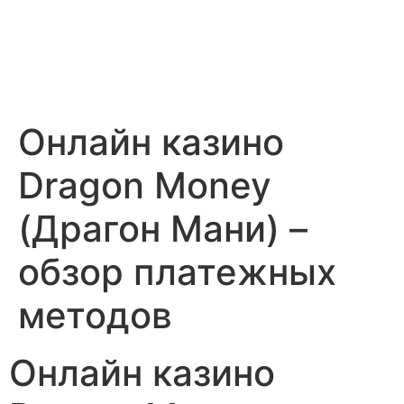
Skip
to
content
Онлайн казино
Dragon Money
(Драгон Мани) –
обзор платежных
методов
Онлайн казино