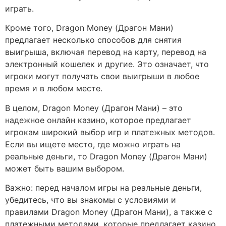
играть.
Кроме того, Dragon Money (Драгон Мани)
предлагает несколько способов для снятия
выигрыша, включая перевод на карту, перевод на
электронный кошелек и другие. Это означает, что
игроки могут получать свои выигрыши в любое
время и в любом месте.
В целом, Dragon Money (Драгон Мани) – это
надежное онлайн казино, которое предлагает
игрокам широкий выбор игр и платежных методов.
Если вы ищете место, где можно играть на
реальные деньги, то Dragon Money (Драгон Мани)
может быть вашим выбором.
Важно: перед началом игры на реальные деньги,
убедитесь, что вы знакомы с условиями и
правилами Dragon Money (Драгон Мани), а также с
платежными методами, которые предлагает казино.