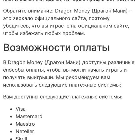
Обратите внимание: Dragon Money (Драгон Мани) –
это зеркало официального сайта, поэтому
убедитесь, что вы играете на официальном сайте,
чтобы избежать любых проблем.
Возможности оплаты
В Dragon Money (Драгон Мани) доступны различные
способы оплаты, чтобы вы могли начать играть и
получать выигрыши. Мы рекомендуем вам
использовать следующие платежные системы:
Вам доступны следующие платежные системы:
Visa
Mastercard
Maestro
Neteller
Skrill