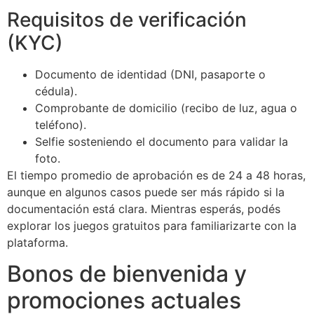
Requisitos de verificación
(KYC)
Documento de identidad (DNI, pasaporte o
cédula).
Comprobante de domicilio (recibo de luz, agua o
teléfono).
Selfie sosteniendo el documento para validar la
foto.
El tiempo promedio de aprobación es de 24 a 48 horas,
aunque en algunos casos puede ser más rápido si la
documentación está clara. Mientras esperás, podés
explorar los juegos gratuitos para familiarizarte con la
plataforma.
Bonos de bienvenida y
promociones actuales