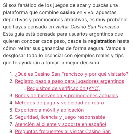
Si sos fanático de los juegos de azar y buscás una
plataforma que combine
casino
en vivo, apuestas
deportivas y promociones atractivas, es muy probable
que hayas pensado en
visitar Casino San Francisco
.
Esta guía está pensada para usuarios argentinos que
quieren conocer cada paso, desde la
registration
hasta
cómo retirar sus ganancias de forma segura. Vamos a
desglosar todo lo esencial con ejemplos reales y tips
que te ayudarán a tomar la mejor decisión.
¿Qué es Casino San Francisco y por qué visitarlo?
Registro paso a paso para jugadores argentinos
Requisitos de verificación (KYC)
Bonos de bienvenida y promociones actuales
Métodos de pago y velocidad de retiro
Experiencia móvil y aplicación
Seguridad, licencia y juego responsable
Atención al cliente y soporte en español
Preguntas frecuentes al visitar Casino San