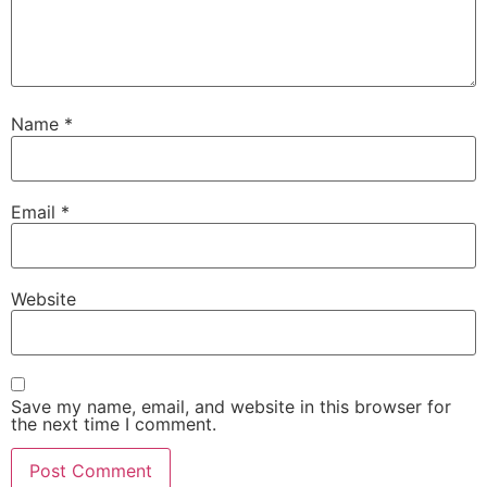
Name
*
Email
*
Website
Save my name, email, and website in this browser for
the next time I comment.